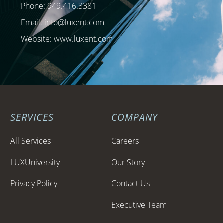
Phone: 949.416.3381
Email:
info@luxent.com
Website: www.luxent.com
SERVICES
COMPANY
All Services
Careers
LUXUniversity
Our Story
Privacy Policy
Contact Us
Executive Team