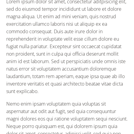
Lorem ipsum dolor sit amet, consectetur aditpisicing elit,
sed do eiusmod tempor incididunt ut labore et dolore
magna aliqua. Ut enim ad mini veniam, quis nostrud
exercitation ullamco laboris nisi ut aliquip ex ea
commodo consequat. Duis aute irure dolor in
reprehenderit in voluptate velit esse cillum dolore eu
fugiat nulla pariatur. Excepteur sint occaecat cupidatat
non proident, sunt in culpa qui officia deserunt mollit
anim id est laborum. Sed ut perspiciatis unde omnis iste
natus error sit voluptatem accusantium doloremque
laudantium, totam rem aperiam, eaque ipsa quae ab illo
inventore veritatis et quasi architecto beatae vitae dicta
sunt explicabo.
Nemo enim ipsam voluptatem quia voluptas sit
aspernatur aut odit aut fugit, sed quia consequuntur
magni dolores eos qui ratione voluptatem sequi nesciunt.
Neque porro quisquam est, qui dolorem ipsum quia
dolor sit amet, consectetur, adipisci velit, sed quia non