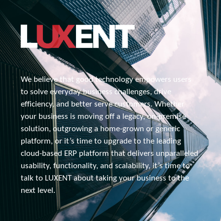
We believe that good technology empowers users 
to solve everyday business challenges, drive 
efficiency, and better serve customers. Whether 
your business is moving off a legacy, 
on-premise
solution, outgrowing a home-grown or generic 
platform, or it’s time to upgrade to the leading 
cloud-based ERP platform that delivers unparalleled 
usability, functionality, and scalability, it’s time to 
talk to 
LUXENT about
 taking your business to the 
next level.